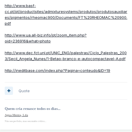
http://www.basf-
cc.pt/pt/productsites/admixturesystems/produtos/produtosauxiliar
es/pigmentos/rheomac900/Documents/FT%20RHEOMAC%20900.
pdf
http://www.ua.all-biz.info/pt/zoom_item.php?
oid=236916&what=photo
http://www.dec.fct.unl.pt/UNIC_ENG/palestras/Ciclo_Palestras_200
3/Secil_Angela_Nunes/1-Betao-branco-e-autocompactavel-A.pdf
http://ineditbase.com/index.php?Pagina=conteudo&ID=19
Quote
Quem cria renasce todos os dias...
Agua-Mestra, Lda
Não sou perfeito, mas sou muito critico...