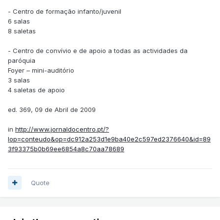
- Centro de formação infanto/juvenil
6 salas
8 saletas
- Centro de convívio e de apoio a todas as actividades da
paróquia
Foyer – mini-auditório
3 salas
4 saletas de apoio
ed. 369, 09 de Abril de 2009
in
http://www.jornaldocentro.pt/?
lop=conteudo&op=dc912a253d1e9ba40e2c597ed2376640&id=89
3f93375b0b69ee6854a8c70aa78689
Quote