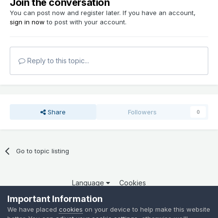
Join the conversation
You can post now and register later. If you have an account,
sign in now
to post with your account.
Reply to this topic...
Share
Followers
0
Go to topic listing
Language
Cookies
Copyright 2025 por QCOM. Todos os direitos reservados.
Important Information
Powered by Invision Community
We have placed
cookies
on your device to help make this website