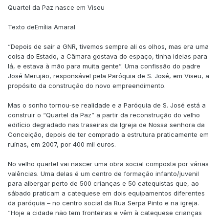
Quartel da Paz nasce em Viseu
Texto deEmília Amaral
“Depois de sair a GNR, tivemos sempre ali os olhos, mas era uma
coisa do Estado, a Câmara gostava do espaço, tinha ideias para
lá, e estava à mão para muita gente”. Uma confissão do padre
José Merujão, responsável pela Paróquia de S. José, em Viseu, a
propósito da construção do novo empreendimento.
Mas o sonho tornou-se realidade e a Paróquia de S. José está a
construir o “Quartel da Paz” a partir da reconstrução do velho
edifício degradado nas traseiras da Igreja de Nossa senhora da
Conceição, depois de ter comprado a estrutura praticamente em
ruínas, em 2007, por 400 mil euros.
No velho quartel vai nascer uma obra social composta por várias
valências. Uma delas é um centro de formação infanto/juvenil
para albergar perto de 500 crianças e 50 catequistas que, ao
sábado praticam a catequese em dois equipamentos diferentes
da paróquia – no centro social da Rua Serpa Pinto e na igreja.
“Hoje a cidade não tem fronteiras e vêm à catequese crianças