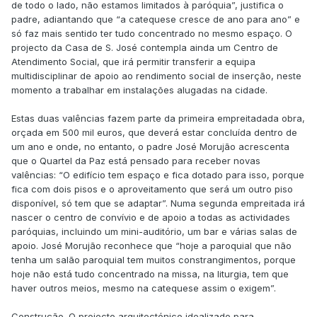
de todo o lado, não estamos limitados à paróquia”, justifica o
padre, adiantando que “a catequese cresce de ano para ano” e
só faz mais sentido ter tudo concentrado no mesmo espaço. O
projecto da Casa de S. José contempla ainda um Centro de
Atendimento Social, que irá permitir transferir a equipa
multidisciplinar de apoio ao rendimento social de inserção, neste
momento a trabalhar em instalações alugadas na cidade.
Estas duas valências fazem parte da primeira empreitadada obra,
orçada em 500 mil euros, que deverá estar concluída dentro de
um ano e onde, no entanto, o padre José Morujão acrescenta
que o Quartel da Paz está pensado para receber novas
valências: “O edifício tem espaço e fica dotado para isso, porque
fica com dois pisos e o aproveitamento que será um outro piso
disponível, só tem que se adaptar”. Numa segunda empreitada irá
nascer o centro de convívio e de apoio a todas as actividades
paróquias, incluindo um mini-auditório, um bar e várias salas de
apoio. José Morujão reconhece que “hoje a paroquial que não
tenha um salão paroquial tem muitos constrangimentos, porque
hoje não está tudo concentrado na missa, na liturgia, tem que
haver outros meios, mesmo na catequese assim o exigem”.
Construção. O projecto arquitectónico idealizado para