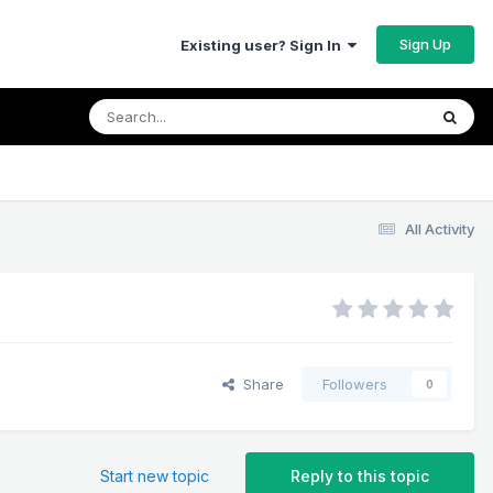
Sign Up
Existing user? Sign In
All Activity
Share
Followers
0
Start new topic
Reply to this topic