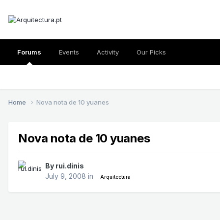
Forums
Events
Activity
Our Picks
Home
Nova nota de 10 yuanes
Nova nota de 10 yuanes
By
rui.dinis
July 9, 2008
in
Arquitectura