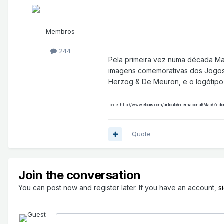
Membros
244
Pela primeira vez numa década Ma
imagens comemorativas dos Jogos 
Herzog & De Meuron, e o logótipo 
fonte:
http://www.elpais.com/articulo/internacional/Mao/Zed
Quote
Join the conversation
You can post now and register later. If you have an account,
s