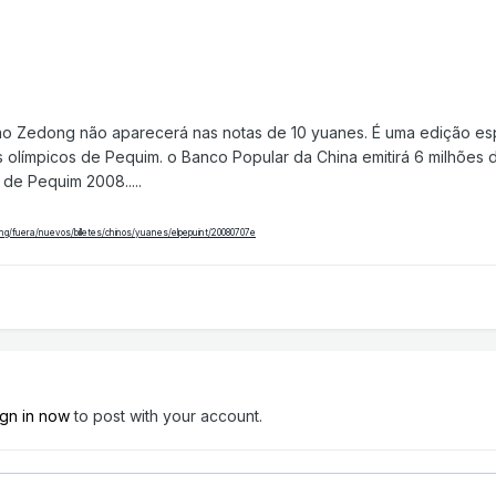
o Zedong não aparecerá nas notas de 10 yuanes. É uma edição espe
olímpicos de Pequim. o Banco Popular da China emitirá 6 milhões 
de Pequim 2008.....
ong/fuera/nuevos/billetes/chinos/yuanes/elpepuint/20080707e
ign in now
to post with your account.