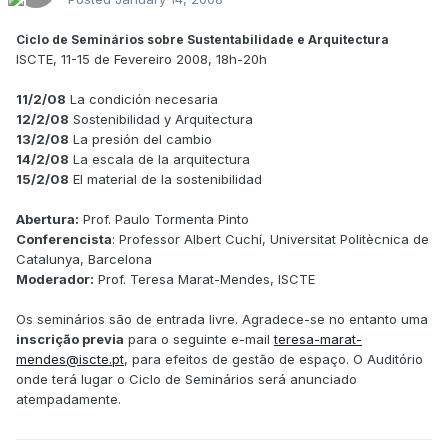
Ciclo de Seminários sobre Sustentabilidade e Arquitectura
ISCTE, 11-15 de Fevereiro 2008, 18h-20h
11/2/08
La condición necesaria
12/2/08
Sostenibilidad y Arquitectura
13/2/08
La presión del cambio
14/2/08
La escala de la arquitectura
15/2/08
El material de la sostenibilidad
Abertura:
Prof. Paulo Tormenta Pinto
Conferencista
: Professor Albert Cuchí, Universitat Politècnica de
Catalunya, Barcelona
Moderador:
Prof. Teresa Marat-Mendes, ISCTE
Os seminários são de entrada livre. Agradece-se no entanto uma
inscrição previa
para o seguinte e-mail
teresa-marat-
mendes@iscte.pt
, para efeitos de gestão de espaço. O Auditório
onde terá lugar o Ciclo de Seminários será anunciado
atempadamente.