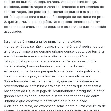
satélite do museu, ou seja, entrada, venda de bilhetes, loja,
biblioteca, administração e zona de formação e ferramentas de
sensibilização. Isto possibilitou libertar as outras três alas do
edifício apenas para o museu, à excepção da cafetaria no piso
0, que usufrui, tb ela, do pátio. No piso semi-enterrado, foram
colocados os armazéns, os aquivos e os serviços que lhes estão
associados.
Salamanca é, numa análise primária, uma cidade
monocromática, se não mesmo, monomatérica. A pedra, de cor
amarelada, impera no cenário urbano consolidado. Isso torna-a
absolutamente apaixonante e altamente iconográfica.
Esta proposta procura, à sua escala, enfatizar essa mono-
materialidade, transportando-a para dentro do pátio,
extrapolando limites na perspectiva de fazer deste pátio uma
continuidade da praça de los bandos na sua utilização.
Sob a forma de tiras de pedra local, que se intervalam entre
revestimento de estrutura e “folhas” de pedra que permitem a
passagem da luz, num jogo de profundidades ambíguas, o pátio
ganha complexidade, embora distinta das fachadas de cariz
urbano e que constroem as frentes de rua da cidade.
A eleição do ferro, de expressão semelhante a uma escultura de
bronze, pretende que esta peça torne ainda mais visível uma