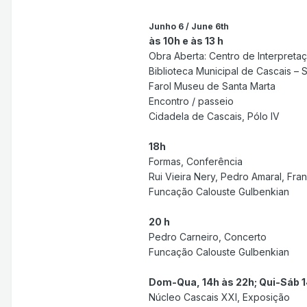
Junho 6 / June 6th
às 10h e às 13 h
Obra Aberta: Centro de Interpretaç
Biblioteca Municipal de Cascais –
Farol Museu de Santa Marta
Encontro / passeio
Cidadela de Cascais, Pólo IV
18h
Formas, Conferência
Rui Vieira Nery, Pedro Amaral, Fra
Funcação Calouste Gulbenkian
20 h
Pedro Carneiro, Concerto
Funcação Calouste Gulbenkian
Dom-Qua, 14h às 22h; Qui-Sáb 14
Núcleo Cascais XXI, Exposição