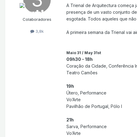
A Trienal de Arquitectura começa 
presença de um vasto conjunto de 
esgotada. Todos aqueles que não 
Colaboradores
3,8k
A primeira semana da Trienal vai 
Maio 31 / May 31st
09h30 - 18h
Coração da Cidade, Conferência I
Teatro Camões
19h
Útero, Performance
Vo’Arte
Pavilhão de Portugal, Pólo I
21h
Sarva, Performance
Vo’Arte