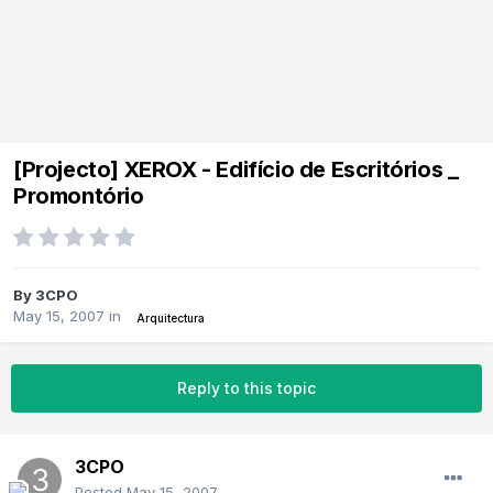
[Projecto] XEROX - Edifício de Escritórios _
Promontório
By
3CPO
May 15, 2007
in
Arquitectura
Reply to this topic
3CPO
Posted
May 15, 2007