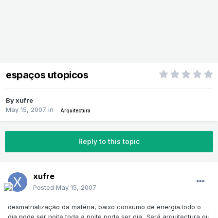
espaços utopicos
By
xufre
May 15, 2007
in
Arquitectura
Reply to this topic
xufre
Posted
May 15, 2007
desmatrialização da matéria, baixo consumo de energia.todo o
dia pode ser noite toda a noite pode ser dia...Será arquitectura ou