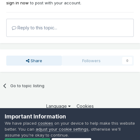
sign in now
to post with your account.
Reply to this topic...
Share
Followers
0
Go to topic listing
Language
Cookies
Copyright 2025 por QCOM. Todos os direitos reservados.
Important Information
Powered by Invision Community
We have placed
cookies
on your device to help make this website
better. You can
adjust your cookie settings
, otherwise we'll
assume you're okay to continue.