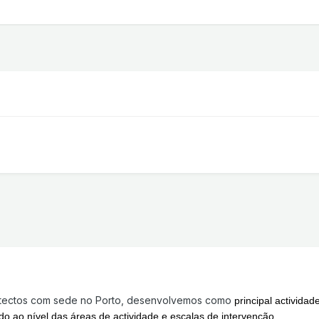
tectos com sede no Porto, desenvolvemos como
principal actividad
iado ao nível das áreas de actividade e escalas de intervenção.