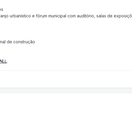
es
rranjo urbanístico e fórum municipal com auditório, salas de expos
final de construção
NLL
.