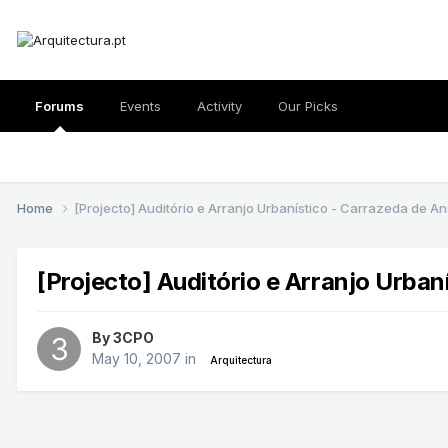
Forums
Events
Activity
Our Picks
Home
[Projecto] Auditório e Arranjo Urbanístico - Carrazeda de A
[Projecto] Auditório e Arranjo Urba
By
3CPO
May 10, 2007
in
Arquitectura