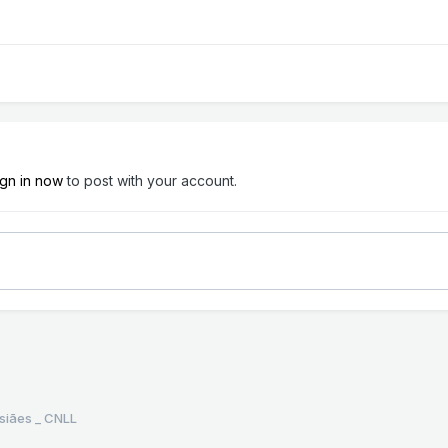
ign in now
to post with your account.
nsiães _ CNLL