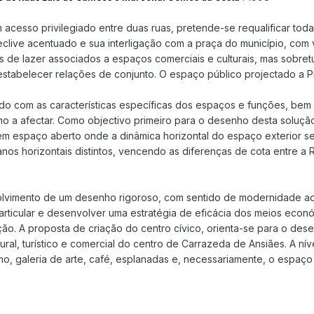
acesso privilegiado entre duas ruas, pretende-se requalificar to
 declive acentuado e sua interligação com a praça do município, com 
 de lazer associados a espaços comerciais e culturais, mas sobre
 estabelecer relações de conjunto. O espaço público projectado a P
rdo com as características específicas dos espaços e funções, be
no a afectar. Como objectivo primeiro para o desenho desta solução
 em espaço aberto onde a dinâmica horizontal do espaço exterior 
planos horizontais distintos, vencendo as diferenças de cota entre a
olvimento de um desenho rigoroso, com sentido de modernidade ade
 articular e desenvolver uma estratégia de eficácia dos meios econ
ução. A proposta de criação do centro cívico, orienta-se para o d
ural, turístico e comercial do centro de Carrazeda de Ansiães. A n
ismo, galeria de arte, café, esplanadas e, necessariamente, o espaço