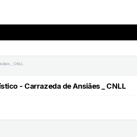
nsiães _ CNLL
nístico - Carrazeda de Ansiães _ CNLL