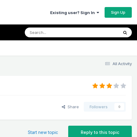
Sign Up
Existing user? Sign In
All Activity
Share
Followers
0
Start new topic
Reply to this topic