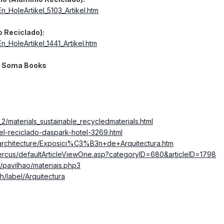
n_HoleArtikel_5103_Artikel.htm
 Reciclado):
n_HoleArtikel_1441_Artikel.htm
 - Soma Books
_2/materials_sustainable_recycledmaterials.html
otel-reciclado-daspark-hotel-3269.html
e/architecture/Exposici%C3%B3n+de+Arquitectura.htm
ercus/defaultArticleViewOne.asp?categoryID=680&articleID=1798
/pavilhao/materiais.php3
h/label/Arquitectura