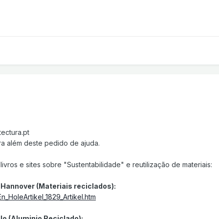
ectura.pt
ra além deste pedido de ajuda.
ivros e sites sobre "Sustentabilidade" e reutilização de materiais:
Hannover (Materiais reciclados):
n_HoleArtikel_1829_Artikel.htm
o (Aluminio Reciclado):