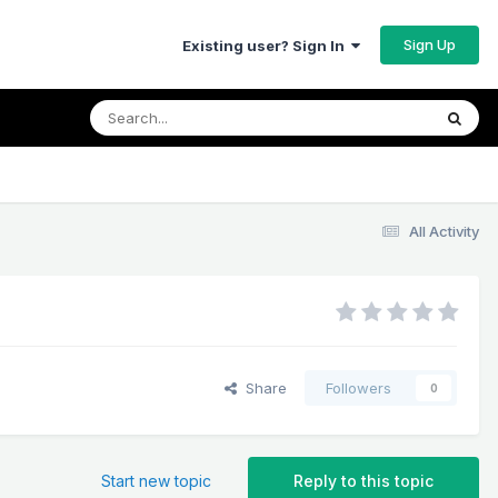
Sign Up
Existing user? Sign In
All Activity
Share
Followers
0
Start new topic
Reply to this topic