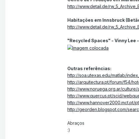
http://www.detail.de/rw_5_Archive_E
Habitações em Innsbruck (Betão
http://www.detail.de/rw_5_Archive_E
"Recycled Spaces" - Vinny Lee
Outras referências:
http://soa.utexas.edu/matlab/index
http://arquitectura.pt/forum/f54/h
http://www.noruega.org.ar/cultur
http://www.quercus.pt/scid/webqu
http://www.hannover2000.mct.pt/pt
http://georden.blogspot.com/searc
Abraços
:)