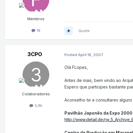
Membros
18
Quote
3CPO
Posted
April 18, 2007
Olá FLopes,
Antes de mais, bem vindo ao Arquit
Espero que participes bastante pa
Colaboradores
Aconselho-te a consultares alguns l
3,8k
Pavilhão Japonês da Expo 2000 
http://www.detail.de/rw_5_Archive_E
Centro de Produção em Maranell