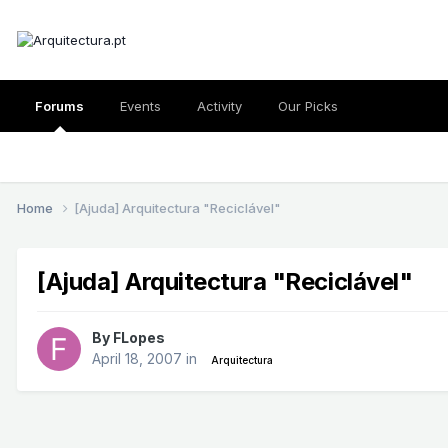
Forums
Events
Activity
Our Picks
Home
[Ajuda] Arquitectura "Reciclável"
[Ajuda] Arquitectura "Reciclável"
By
FLopes
April 18, 2007
in
Arquitectura