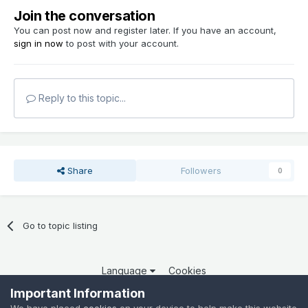
Join the conversation
You can post now and register later. If you have an account,
sign in now
to post with your account.
Reply to this topic...
Share
Followers
0
Go to topic listing
Language
Cookies
Copyright 2025 por QCOM. Todos os direitos reservados.
Important Information
Powered by Invision Community
We have placed
cookies
on your device to help make this website