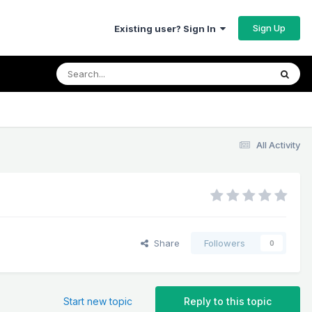
Sign Up
Existing user? Sign In
All Activity
Share
Followers
0
Start new topic
Reply to this topic