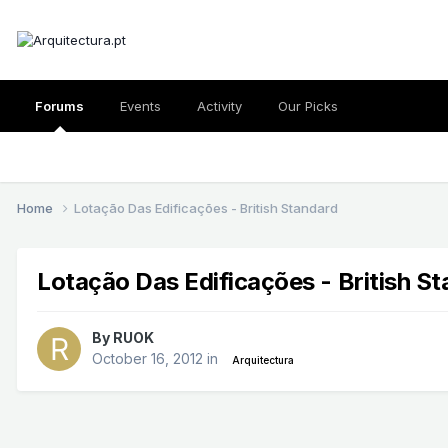
Forums
Events
Activity
Our Picks
Home
Lotação Das Edificações - British Standard
Lotação Das Edificações - British S
By
RUOK
October 16, 2012
in
Arquitectura