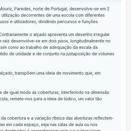
 Mouriz, Paredes, norte de Portugal, desenvolve-se em 2
de utilização decorrentes de uma escola com diferentes
sos e utilizadores, dividindo percursos e funções.
 Contrariamente o alçado apresenta um desenho irregular
e raiz desenvolve-se em dois pisos, longitudinalmente no
ssim como ao trabalho de adequação da escala da
ntido de unidade e de conjunto na justaposição de volumes
 alçado, transpõem uma ideia de movimento que, em
e de igual modo às coberturas, interferindo na dimensão
ola, remete-nos para a ideia de lúdico, um valor tão
da cobertura e a variação rítmica das aberturas reflectem-
iadas em cada espaço, seja nas salas de aula ou nos
aços destinados à aprendizagem com a sua linguagem