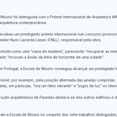
 Mouriz foi distinguida com o Prémio Internacional de Arquitetura 
 arquitetura contemporânea.
recebeu um prestigiado prémio internacional num concurso promovi
Atelier Nuno Lacerda Lopes (CNLL), responsável pela obra.
lvida como uma “caixa de madeira”, parecendo “recuperar as memória
ado “invocam a ilusão da linha de horizonte de uma cidade”.
e Portugal, a Escola de Mouriz conseguiu alcançar um prestigiado 
visível, por exemplo, pela posição alternada das janelas compridas
elas, em particular, “cria um ritmo vibrante” e “jogos de luz” no int
trução arquitetónica de Paredes destaca-se dos outros edifícios e 
m a Escola de Mouriz no conjunto dos vinte trabalhos distinguidos,