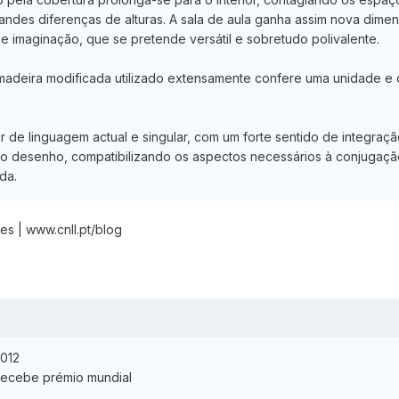
randes diferenças de alturas. A sala de aula ganha assim nova dime
e imaginação, que se pretende versátil e sobretudo polivalente.
madeira modificada utilizado extensamente confere uma unidade e c
 de linguagem actual e singular, com um forte sentido de integraçã
elo desenho, compatibilizando os aspectos necessários à conjugaçã
da.
es | www.cnll.pt/blog
2012
 recebe prémio mundial