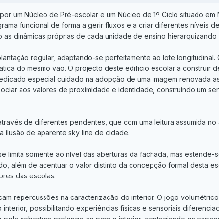
do por um Núcleo de Pré-escolar e um Núcleo de 1º Ciclo situado em
ama funcional de forma a gerir fluxos e a criar diferentes níveis 
o as dinâmicas próprias de cada unidade de ensino hierarquizando u
lantação regular, adaptando-se perfeitamente ao lote longitudinal.
tica do mesmo vão. O projecto deste edifício escolar a construir d
dedicado especial cuidado na adopção de uma imagem renovada a
sociar aos valores de proximidade e identidade, construindo um se
através de diferentes pendentes, que com uma leitura assumida no
 ilusão de aparente sky line de cidade.
se limita somente ao nível das aberturas da fachada, mas estende-s
o, além de acentuar o valor distinto da concepção formal desta esc
dores das escolas.
am repercussões na caracterização do interior. O jogo volumétrico 
interior, possibilitando experiências físicas e sensoriais diferenc
 pela cobertura prolonga-se para o interior, contagiando os esp