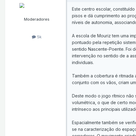
Este centro escolar, constituí
pisos e dá cumprimento ao progr
Moderadores
níveis de autonomia, associand
A escola de Mouriz tem uma imp
5k
pontuado pela repetição sistemá
sentido Nascente-Poente. Foi 
intervenção no sentido de a as
individuais.
Também a cobertura é ritmada 
conjunto com os vãos, criam uma
Deste modo o jogo rítmico não 
volumétrica, o que de certo mod
intrínseco aos principais utiliza
Espacialmente também se verific
se na caracterização do espaço 
corredores. O movimento criado