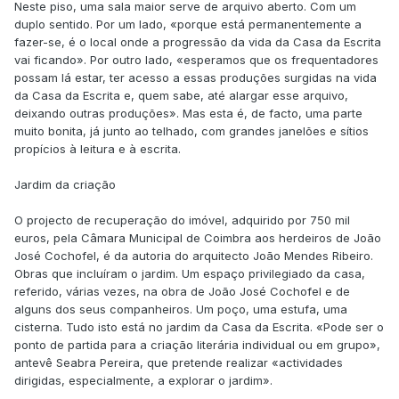
Neste piso, uma sala maior serve de arquivo aberto. Com um
duplo sentido. Por um lado, «porque está permanentemente a
fazer-se, é o local onde a progressão da vida da Casa da Escrita
vai ficando». Por outro lado, «esperamos que os frequentadores
possam lá estar, ter acesso a essas produções surgidas na vida
da Casa da Escrita e, quem sabe, até alargar esse arquivo,
deixando outras produções». Mas esta é, de facto, uma parte
muito bonita, já junto ao telhado, com grandes janelões e sítios
propícios à leitura e à escrita.
Jardim da criação
O projecto de recuperação do imóvel, adquirido por 750 mil
euros, pela Câmara Municipal de Coimbra aos herdeiros de João
José Cochofel, é da autoria do arquitecto João Mendes Ribeiro.
Obras que incluíram o jardim. Um espaço privilegiado da casa,
referido, várias vezes, na obra de João José Cochofel e de
alguns dos seus companheiros. Um poço, uma estufa, uma
cisterna. Tudo isto está no jardim da Casa da Escrita. «Pode ser o
ponto de partida para a criação literária individual ou em grupo»,
antevê Seabra Pereira, que pretende realizar «actividades
dirigidas, especialmente, a explorar o jardim».