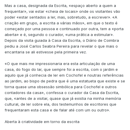
Mas a casa, designada da Escrita, «espaço aberto a quem a
frequentar», vai estar «cheia de locais» onde os visitantes vão
poder «estar sentados a ler, mas, sobretudo, a escrever». «A
criação em grupo, a escrita a várias mãos», em que o texto é
começado por uma pessoa e continuado por outra, tem a «porta
aberta» e é, segundo o curador, «uma prática a estimular».
Depois da visita guiada à Casa da Escrita, o Diário de Coimbra
pediu a José Carlos Seabra Pereira para revelar o que mais o
encantaria se ali estivesse pela primeira vez.
«O que mais me impressionaria era esta articulação de uma
casa, do fogo do lar, que sempre foi a escrita, com o jardim e
aquilo que já conhecia de ler em Cochofel e noutras referências
ao jardim, ao bispo de pedra que é uma estatueta que existe e se
torna quase uma obsessão simbólica para Cochofel e outros
contadores da casa», confessa o curador da Casa da Escrita,
que, «antes de a visitar, quase que já existia na minha memória
cultural, de ler sobre ela, dos testemunhos de escritores que
frequentaram esta casa e de falar até com um ou outro».
Aberta à criatividade em torno da escrita