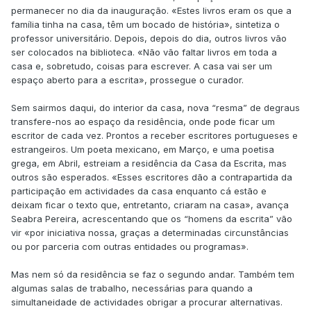
permanecer no dia da inauguração. «Estes livros eram os que a
família tinha na casa, têm um bocado de história», sintetiza o
professor universitário. Depois, depois do dia, outros livros vão
ser colocados na biblioteca. «Não vão faltar livros em toda a
casa e, sobretudo, coisas para escrever. A casa vai ser um
espaço aberto para a escrita», prossegue o curador.
Sem sairmos daqui, do interior da casa, nova “resma” de degraus
transfere-nos ao espaço da residência, onde pode ficar um
escritor de cada vez. Prontos a receber escritores portugueses e
estrangeiros. Um poeta mexicano, em Março, e uma poetisa
grega, em Abril, estreiam a residência da Casa da Escrita, mas
outros são esperados. «Esses escritores dão a contrapartida da
participação em actividades da casa enquanto cá estão e
deixam ficar o texto que, entretanto, criaram na casa», avança
Seabra Pereira, acrescentando que os “homens da escrita” vão
vir «por iniciativa nossa, graças a determinadas circunstâncias
ou por parceria com outras entidades ou programas».
Mas nem só da residência se faz o segundo andar. Também tem
algumas salas de trabalho, necessárias para quando a
simultaneidade de actividades obrigar a procurar alternativas.