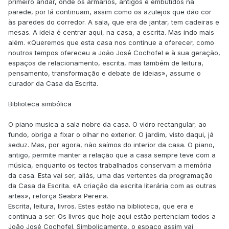
primeiro andar, onde os armários, antigos e embutidos na
parede, por lá continuam, assim como os azulejos que dão cor
às paredes do corredor. A sala, que era de jantar, tem cadeiras e
mesas. A ideia é centrar aqui, na casa, a escrita. Mas indo mais
além. «Queremos que esta casa nos continue a oferecer, como
noutros tempos ofereceu a João José Cochofel e à sua geração,
espaços de relacionamento, escrita, mas também de leitura,
pensamento, transformação e debate de ideias», assume o
curador da Casa da Escrita.
Biblioteca simbólica
O piano musica a sala nobre da casa. O vidro rectangular, ao
fundo, obriga a fixar o olhar no exterior. O jardim, visto daqui, já
seduz. Mas, por agora, não saímos do interior da casa. O piano,
antigo, permite manter a relação que a casa sempre teve com a
música, enquanto os tectos trabalhados conservam a memória
da casa. Esta vai ser, aliás, uma das vertentes da programação
da Casa da Escrita. «A criação da escrita literária com as outras
artes», reforça Seabra Pereira.
Escrita, leitura, livros. Estes estão na biblioteca, que era e
continua a ser. Os livros que hoje aqui estão pertenciam todos a
João José Cochofel. Simbolicamente, o espaço assim vai