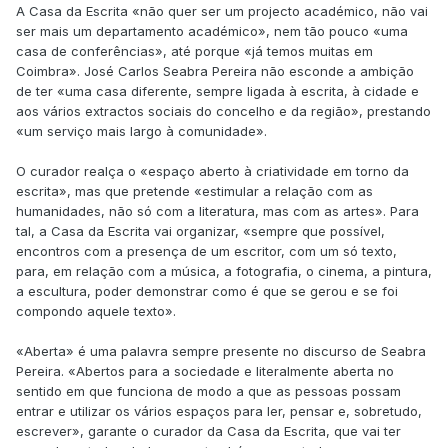
A Casa da Escrita «não quer ser um projecto académico, não vai
ser mais um departamento académico», nem tão pouco «uma
casa de conferências», até porque «já temos muitas em
Coimbra». José Carlos Seabra Pereira não esconde a ambição
de ter «uma casa diferente, sempre ligada à escrita, à cidade e
aos vários extractos sociais do concelho e da região», prestando
«um serviço mais largo à comunidade».
O curador realça o «espaço aberto à criatividade em torno da
escrita», mas que pretende «estimular a relação com as
humanidades, não só com a literatura, mas com as artes». Para
tal, a Casa da Escrita vai organizar, «sempre que possível,
encontros com a presença de um escritor, com um só texto,
para, em relação com a música, a fotografia, o cinema, a pintura,
a escultura, poder demonstrar como é que se gerou e se foi
compondo aquele texto».
«Aberta» é uma palavra sempre presente no discurso de Seabra
Pereira. «Abertos para a sociedade e literalmente aberta no
sentido em que funciona de modo a que as pessoas possam
entrar e utilizar os vários espaços para ler, pensar e, sobretudo,
escrever», garante o curador da Casa da Escrita, que vai ter