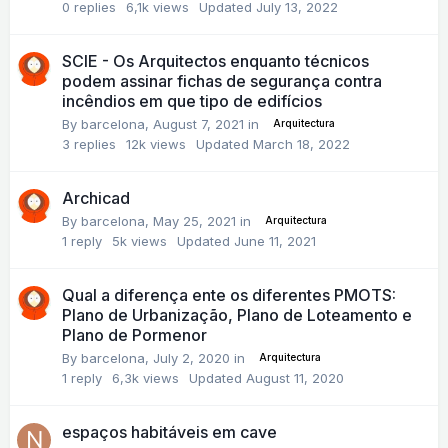
0
replies
6,1k
views
Updated
July 13, 2022
SCIE - Os Arquitectos enquanto técnicos
podem assinar fichas de segurança contra
incêndios em que tipo de edifícios
By
barcelona
,
August 7, 2021
in
Arquitectura
3
replies
12k
views
Updated
March 18, 2022
Archicad
By
barcelona
,
May 25, 2021
in
Arquitectura
1
reply
5k
views
Updated
June 11, 2021
Qual a diferença ente os diferentes PMOTS:
Plano de Urbanização, Plano de Loteamento e
Plano de Pormenor
By
barcelona
,
July 2, 2020
in
Arquitectura
1
reply
6,3k
views
Updated
August 11, 2020
espaços habitáveis em cave