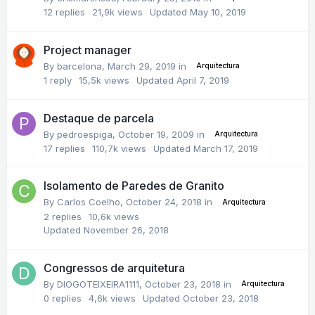
12
replies
21,9k
views
Updated
May 10, 2019
Project manager
By
barcelona
,
March 29, 2019
in
Arquitectura
1
reply
15,5k
views
Updated
April 7, 2019
Destaque de parcela
By
pedroespiga
,
October 19, 2009
in
Arquitectura
17
replies
110,7k
views
Updated
March 17, 2019
Isolamento de Paredes de Granito
By
Carlos Coelho
,
October 24, 2018
in
Arquitectura
2
replies
10,6k
views
Updated
November 26, 2018
Congressos de arquitetura
By
DIOGOTEIXEIRA1111
,
October 23, 2018
in
Arquitectura
0
replies
4,6k
views
Updated
October 23, 2018