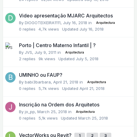
Video apresentação MJARC Arquitectos
By
DIOGOTEIXEIRA1111
,
July 16, 2018
in
Arquitectura
0
replies
4,7k
views
Updated
July 16, 2018
Porto | Centro Materno Infantil | ?
By
JVS
,
July 9, 2011
in
Arquitectura
2
replies
9k
views
Updated
July 5, 2018
UMINHO ou FAUP?
By
babi3barbara
,
April 21, 2018
in
Arquitectura
0
replies
5,7k
views
Updated
April 21, 2018
Inscrição na Ordem dos Arquitetos
By
jo_pp
,
March 25, 2018
in
Arquitectura
0
replies
5,1k
views
Updated
March 25, 2018
VectorWorks ou Revit?
1
2
3