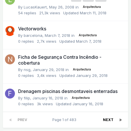
By
LucasKauert
,
May 26, 2008
in
Arquitectura
54
replies
21,3k
views
Updated
March 11, 2018
Vectorworks
By
barcelona
,
March 7, 2018
in
Arquitectura
0
replies
2,7k
views
Updated
March 7, 2018
Ficha de Segurança Contra Incêndio -
cobertura
By
nsg
,
January 29, 2018
in
Arquitectura
0
replies
3,4k
views
Updated
January 29, 2018
Drenagem piscinas desmontaveis enterradas
By
filip
,
January 16, 2018
in
Arquitectura
0
replies
3k
views
Updated
January 16, 2018
PREV
Page 1 of 483
NEXT