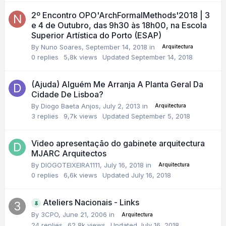
2º Encontro OPO'ArchFormalMethods'2018 | 3
e 4 de Outubro, das 9h30 às 18h00, na Escola
Superior Artística do Porto (ESAP)
By
Nuno Soares
,
September 14, 2018
in
Arquitectura
0
replies
5,8k
views
Updated
September 14, 2018
(Ajuda) Alguém Me Arranja A Planta Geral Da
Cidade De Lisboa?
By
Diogo Baeta Anjos
,
July 2, 2013
in
Arquitectura
3
replies
9,7k
views
Updated
September 5, 2018
Video apresentação do gabinete arquitectura
MJARC Arquitectos
By
DIOGOTEIXEIRA1111
,
July 16, 2018
in
Arquitectura
0
replies
6,6k
views
Updated
July 16, 2018
Ateliers Nacionais - Links
By
3CPO
,
June 21, 2006
in
Arquitectura
24
replies
62,8k
views
Updated
July 16, 2018