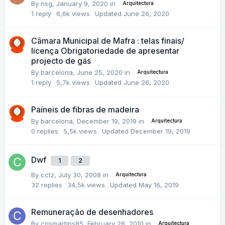
By
nsg
,
January 9, 2020
in
Arquitectura
1
reply
6,6k
views
Updated
June 26, 2020
Câmara Municipal de Mafra : telas finais/
licença Obrigatoriedade de apresentar
projecto de gás
By
barcelona
,
June 25, 2020
in
Arquitectura
1
reply
5,7k
views
Updated
June 26, 2020
Paíneis de fibras de madeira
By
barcelona
,
December 19, 2019
in
Arquitectura
0
replies
5,5k
views
Updated
December 19, 2019
Dwf
1
2
By
cctz
,
July 30, 2008
in
Arquitectura
32
replies
34,5k
views
Updated
May 16, 2019
Remuneração de desenhadores
By
crismartins85
,
February 28, 2010
in
Arquitectura