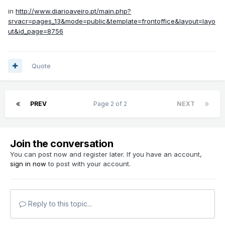
in
http://www.diarioaveiro.pt/main.php?
srvacr=pages_13&mode=public&template=frontoffice&layout=layo
ut&id_page=8756
Quote
PREV
Page 2 of 2
NEXT
Join the conversation
You can post now and register later. If you have an account,
sign in now
to post with your account.
Reply to this topic...